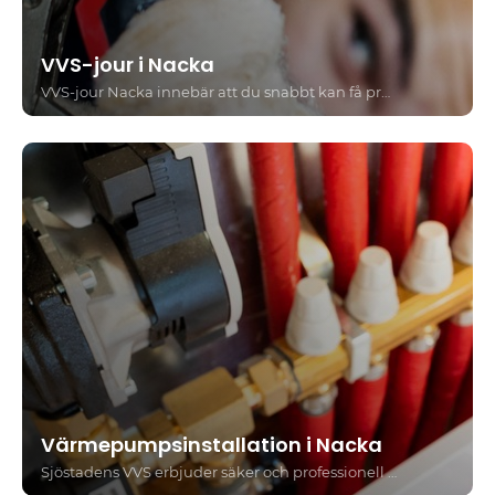
VVS-jour i Nacka
VVS-jour Nacka innebär att du snabbt kan få professionell hjälp vid akuta VVS-problem, oavsett tid på dygnet. Sjöstadens VVS hjälper både privatpersoner och bostadsrättsföreningar med allt från läckande rör till stopp i avlopp - alltid med trygghet, tydlighet och personlig service.
Värmepumpsinstallation i Nacka
Sjöstadens VVS erbjuder säker och professionell värmepumpsinstallation i Nacka för både privatpersoner och bostadsrättsföreningar. Vi hjälper dig hela vägen - från rådgivning och val av rätt värmepump till installation, service och ROT-avdrag.