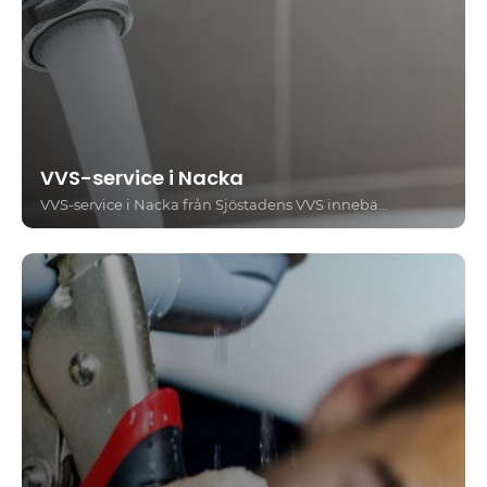
VVS-service i Nacka
VVS-service i Nacka från Sjöstadens VVS innebär att du får hjälp med allt inom installation, reparation och underhåll av rör och värmesystem. Vi vänder oss till både privatpersoner och bostadsrättsföreningar och arbetar alltid med fokus på trygghet, tydlig kommunikation och fackmannamässigt utförande