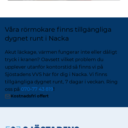
Våra rörmokare finns tillgängliga
dygnet runt i Nacka
Akut läckage, värmen fungerar inte eller dåligt
tryck i kranen? Oavsett vilket problem du
upplever utanför kontorstid så finns vi på
Sjöstadens VVS här för dig i Nacka. Vi finns
tillgängliga dygnet runt, 7 dagar i veckan. Ring
oss på
070-77 43 819
!
Kostnadsfri offert