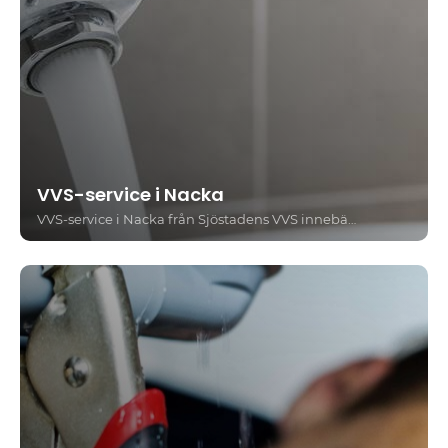
VVS-service i Nacka
VVS-service i Nacka från Sjöstadens VVS innebär att du får hjälp med allt inom installation, reparation och underhåll av rör och värmesystem. Vi vänder oss till både privatpersoner och bostadsrättsföreningar och arbetar alltid med fokus på trygghet, tydlig kommunikation och fackmannamässigt utförande