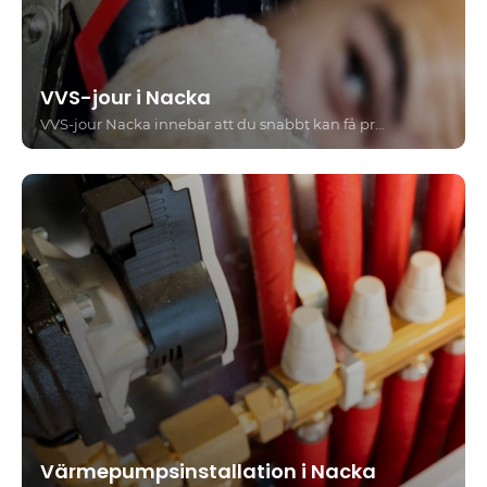
VVS-jour i Nacka
VVS-jour Nacka innebär att du snabbt kan få professionell hjälp vid akuta VVS-problem, oavsett tid på dygnet. Sjöstadens VVS hjälper både privatpersoner och bostadsrättsföreningar med allt från läckande rör till stopp i avlopp - alltid med trygghet, tydlighet och personlig service.
Värmepumpsinstallation i Nacka