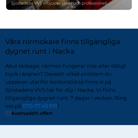
Sjöstadens VVS erbjuder säker och professionell värmepumpsinstallation i Nacka för både privatpersoner och bostadsrättsföreningar. Vi hjälper dig hela vägen - från rådgivning och val av rätt värmepump till installation, service och ROT-avdrag.
Våra rörmokare finns tillgängliga
dygnet runt i Nacka
Akut läckage, värmen fungerar inte eller dåligt
tryck i kranen? Oavsett vilket problem du
upplever utanför kontorstid så finns vi på
Sjöstadens VVS här för dig i Nacka. Vi finns
tillgängliga dygnet runt, 7 dagar i veckan. Ring
oss på
070-77 43 819
!
Kostnadsfri offert