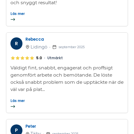
och snyggt resultat!
Läs mer
Rebecca
R
Lidingö
•
september 2025
•
5.0
Utmärkt
Väldigt fint, snabbt, engagerat och proffsigt
genomfört arbete och bemötande. De löste
också snabbt problem som de upptäckte när de
väl var på plat...
Läs mer
Peter
P
Täby
•
september 2025