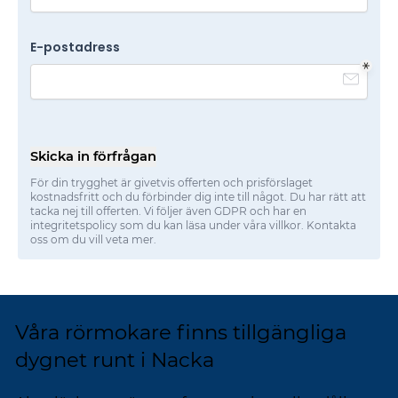
E-postadress
Skicka in förfrågan
För din trygghet är givetvis offerten och prisförslaget
kostnadsfritt och du förbinder dig inte till något. Du har rätt att
tacka nej till offerten. Vi följer även GDPR och har en
integritetspolicy som du kan läsa under våra villkor. Kontakta
oss om du vill veta mer.
Våra rörmokare finns tillgängliga
dygnet runt i Nacka