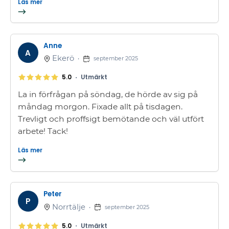
Läs mer
Anne
A
Ekerö
•
september 2025
•
5.0
Utmärkt
La in förfrågan på söndag, de hörde av sig på
måndag morgon. Fixade allt på tisdagen.
Trevligt och proffsigt bemötande och väl utfört
arbete! Tack!
Läs mer
Peter
P
Norrtälje
•
september 2025
•
5.0
Utmärkt