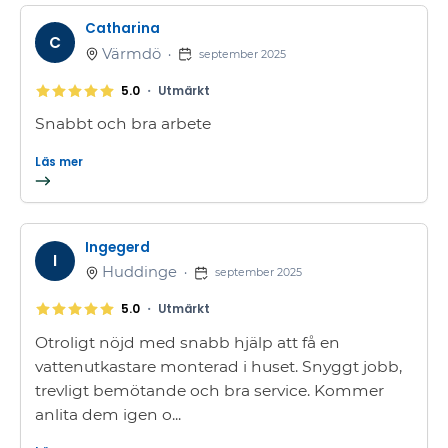
Catharina
C
Värmdö
•
september 2025
•
5.0
Utmärkt
Snabbt och bra arbete
Läs mer
Ingegerd
I
Huddinge
•
september 2025
•
5.0
Utmärkt
Otroligt nöjd med snabb hjälp att få en
vattenutkastare monterad i huset. Snyggt jobb,
trevligt bemötande och bra service. Kommer
anlita dem igen o...