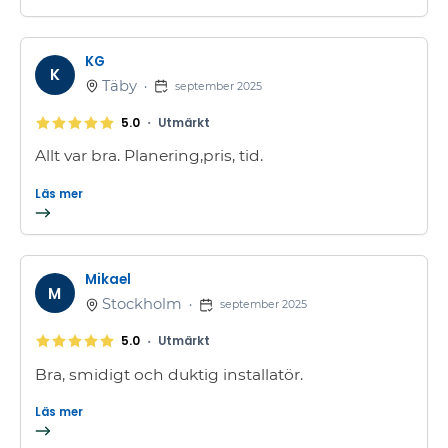
KG
K
Täby
•
september 2025
•
5.0
Utmärkt
Allt var bra. Planering,pris, tid.
Läs mer
Mikael
M
Stockholm
•
september 2025
•
5.0
Utmärkt
Bra, smidigt och duktig installatör.
Läs mer