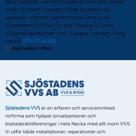
Akut läckage, värmen fungerar inte eller dåligt
tryck i kranen? Oavsett vilket problem du
upplever utanför kontorstid så finns vi på
Sjöstadens VVS här för dig i Nacka. Vi finns
tillgängliga dygnet runt, 7 dagar i veckan. Ring
oss på
070-77 43 819
!
Kostnadsfri offert
Sjöstadens VVS
är en erfaren och serviceinriktad
rörfirma som hjälper privatpersoner och
bostadsrättsföreningar i hela Nacka med allt inom VVS.
Vi utför både installationer, reparationer och